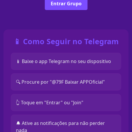
Entrar Grupo
📱 Como Seguir no Telegram
📱 Baixe o app Telegram no seu dispositivo
🔍 Procure por "@79F Baixar APPOficial"
👆 Toque em "Entrar" ou "Join"
🔔 Ative as notificações para não perder
nada