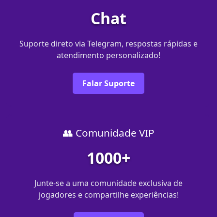
Chat
Suporte direto via Telegram, respostas rápidas e
atendimento personalizado!
Falar Suporte
👥 Comunidade VIP
1000+
Junte-se a uma comunidade exclusiva de
jogadores e compartilhe experiências!