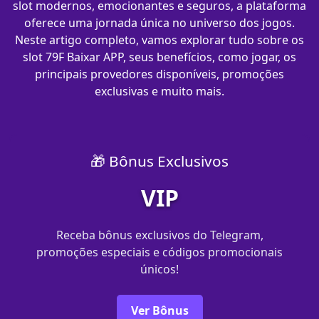
slot modernos, emocionantes e seguros, a plataforma
oferece uma jornada única no universo dos jogos.
Neste artigo completo, vamos explorar tudo sobre os
slot 79F Baixar APP, seus benefícios, como jogar, os
principais provedores disponíveis, promoções
exclusivas e muito mais.
🎁 Bônus Exclusivos
VIP
Receba bônus exclusivos do Telegram,
promoções especiais e códigos promocionais
únicos!
Ver Bônus