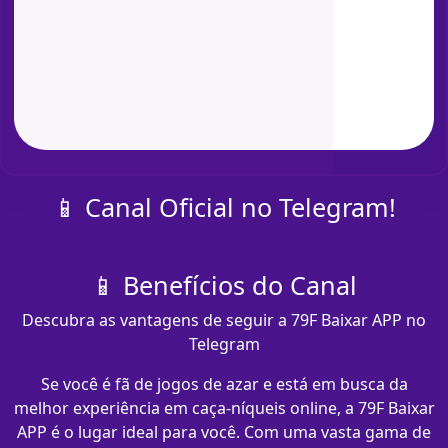
📱 Canal Oficial no Telegram!
📱 Benefícios do Canal
Descubra as vantagens de seguir a 79F Baixar APP no
Telegram
Se você é fã de jogos de azar e está em busca da
melhor experiência em caça-níqueis online, a 79F Baixar
APP é o lugar ideal para você. Com uma vasta gama de