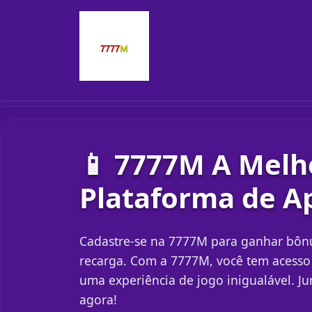
📱 7777M A Melh
Plataforma de A
Cadastre-se na 7777M para ganhar bôn
recarga. Com a 7777M, você tem acesso 
uma experiência de jogo inigualável. J
agora!