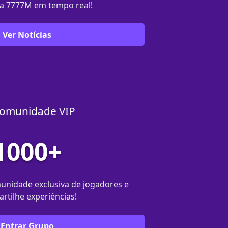
a 7777M em tempo real!
Ver Notícias
Comunidade VIP
1000+
unidade exclusiva de jogadores e
rtilhe experiências!
Entrar Grupo