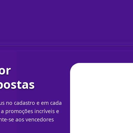
or
postas
us no cadastro e em cada
a promoções incríveis e
unte-se aos vencedores