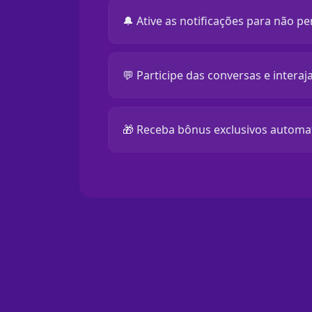
🔔 Ative as notificações para não p
💬 Participe das conversas e interaj
🎁 Receba bônus exclusivos autom