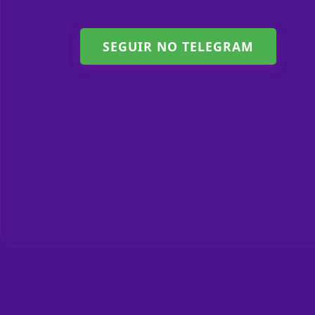
SEGUIR NO TELEGRAM