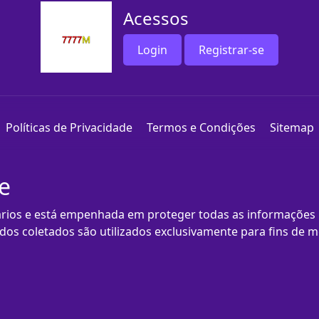
Acessos
Login
Registrar-se
Políticas de Privacidade
Termos e Condições
Sitemap
de
uários e está empenhada em proteger todas as informações 
os coletados são utilizados exclusivamente para fins de m