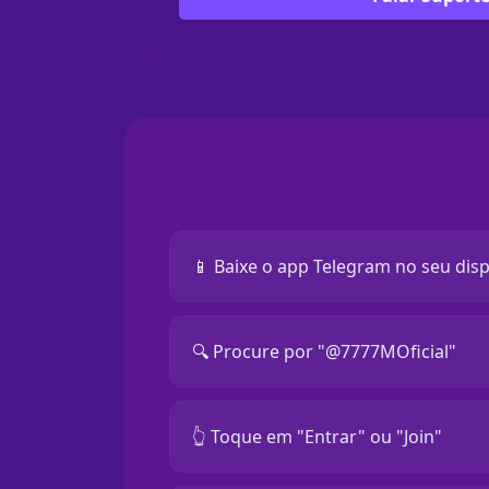
📱 Baixe o app Telegram no seu disp
🔍 Procure por "@7777MOficial"
👆 Toque em "Entrar" ou "Join"