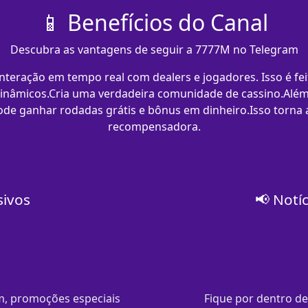
📱 Benefícios do Canal
Descubra as vantagens de seguir a 7777M no Telegram
nteração em tempo real com dealers e jogadores. Isso é fe
e dinâmicos.Cria uma verdadeira comunidade de cassino.Alé
pode ganhar rodadas grátis e bônus em dinheiro.Isso torna
recompensadora.
sivos
📢 Notí
m, promoções especiais
Fique por dentro d