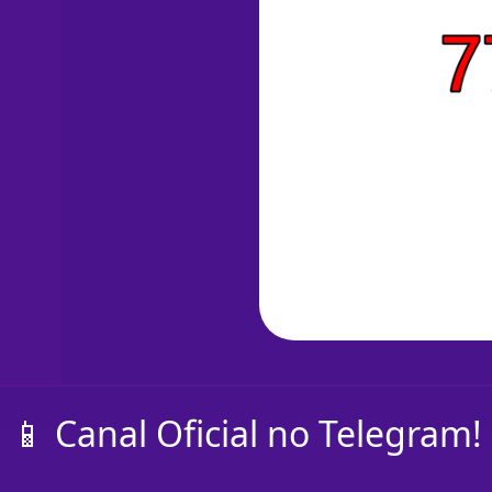
📱 Canal Oficial no Telegram!