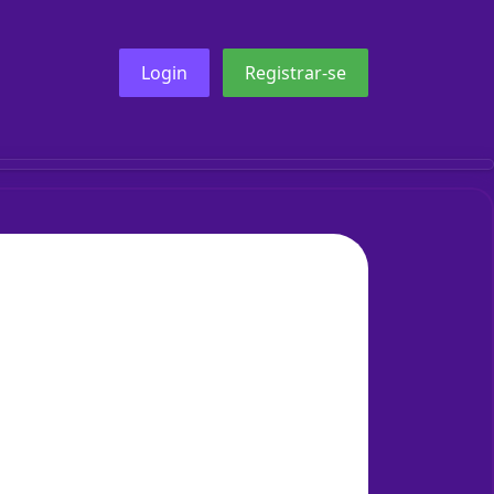
Login
Registrar-se