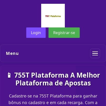
Login
Registrar-se
Menu
📱 755T Plataforma A Melhor
Plataforma de Apostas
Cadastre-se na 755T Plataforma para ganhar
bônus no cadastro e em cada recarga. Com a