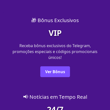
🎁 Bônus Exclusivos
VIP
Receba bônus exclusivos do Telegram,
promoções especiais e códigos promocionais
únicos!
Ver Bônus
📢 Notícias em Tempo Real
24/7