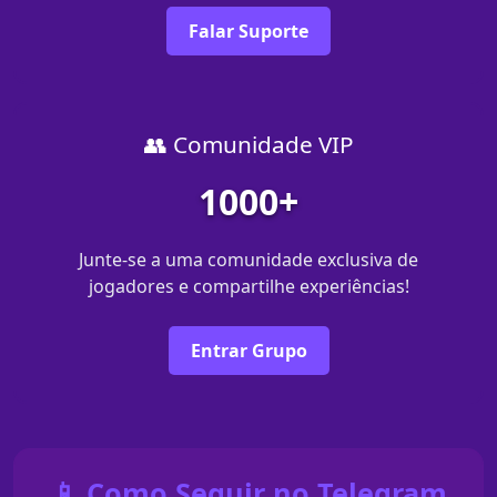
Falar Suporte
👥 Comunidade VIP
1000+
Junte-se a uma comunidade exclusiva de
jogadores e compartilhe experiências!
Entrar Grupo
📱 Como Seguir no Telegram