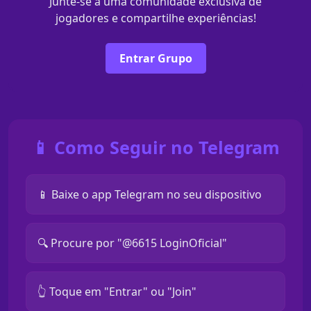
Junte-se a uma comunidade exclusiva de
jogadores e compartilhe experiências!
Entrar Grupo
📱 Como Seguir no Telegram
📱 Baixe o app Telegram no seu dispositivo
🔍 Procure por "@6615 LoginOficial"
👆 Toque em "Entrar" ou "Join"