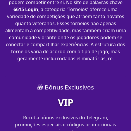
podem competir entre si. No site de palavras-chave
6615 Login
, a categoria 'Torneios' oferece uma
variedade de competições que atraem tanto novatos
quanto veteranos. Esses torneios não apenas
alimentam a competitividade, mas também criam uma
comunidade vibrante onde os jogadores podem se
conectar e compartilhar experiências. A estrutura dos
torneios varia de acordo com o tipo de jogo, mas
geralmente inclui rodadas eliminatórias, re.
🎁 Bônus Exclusivos
VIP
Receba bônus exclusivos do Telegram,
promoções especiais e códigos promocionais