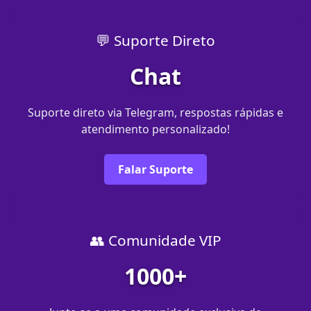
💬 Suporte Direto
Chat
Suporte direto via Telegram, respostas rápidas e
atendimento personalizado!
Falar Suporte
👥 Comunidade VIP
1000+