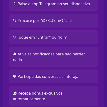
📱 Baixe o app Telegram no seu dispositivo
🔍 Procure por "@5Xt.ComOficial"
👆 Toque em "Entrar" ou "Join"
🔔 Ative as notificações para não perder
nada
💬 Participe das conversas e interaja
🎁 Receba bônus exclusivos
automaticamente