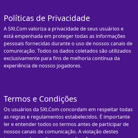
Políticas de Privacidade
A 5Xt.Com valoriza a privacidade de seus usuários e
está empenhada em proteger todas as informações
pessoais fornecidas durante o uso de nossos canais de
comunicação. Todos os dados coletados são utilizados
exclusivamente para fins de melhoria contínua da
experiência de nossos jogadores.
Termos e Condições
Os usuários da 5Xt.Com concordam em respeitar todas
as regras e regulamentos estabelecidos. É importante
ler e entender todos os termos antes de participar de
nossos canais de comunicação. A violação destes