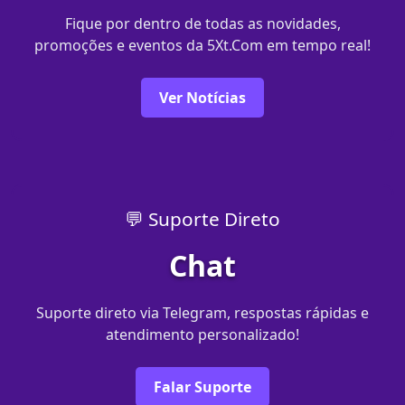
Fique por dentro de todas as novidades,
promoções e eventos da 5Xt.Com em tempo real!
Ver Notícias
💬 Suporte Direto
Chat
Suporte direto via Telegram, respostas rápidas e
atendimento personalizado!
Falar Suporte