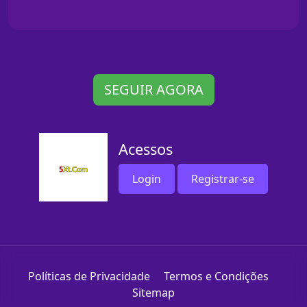
SEGUIR AGORA
Acessos
Login
Registrar-se
Políticas de Privacidade
Termos e Condições
Sitemap