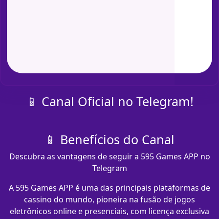
📱 Canal Oficial no Telegram!
📱 Benefícios do Canal
Descubra as vantagens de seguir a 595 Games APP no
Telegram
A 595 Games APP é uma das principais plataformas de
cassino do mundo, pioneira na fusão de jogos
eletrônicos online e presenciais, com licença exclusiva