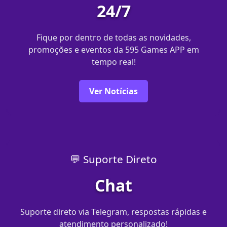
24/7
Fique por dentro de todas as novidades,
promoções e eventos da 595 Games APP em
tempo real!
Ver Notícias
💬 Suporte Direto
Chat
Suporte direto via Telegram, respostas rápidas e
atendimento personalizado!