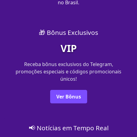
no Brasil.
🎁 Bônus Exclusivos
VIP
Receba bônus exclusivos do Telegram,
promoções especiais e códigos promocionais
únicos!
Ver Bônus
📢 Notícias em Tempo Real